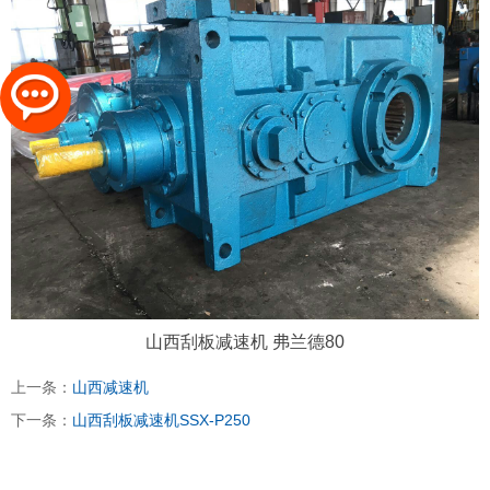
山西刮板减速机 弗兰德80
上一条：
山西减速机
下一条：
山西刮板减速机SSX-P250
太原富库